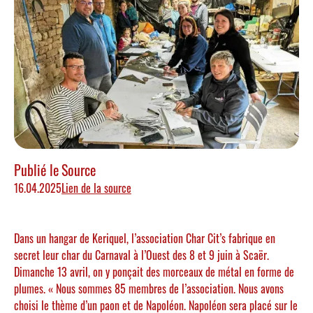
Publié le
Source
16.04.2025
Lien de la source
Dans un hangar de Keriquel, l’association Char Cit’s fabrique en
secret leur char du Carnaval à l’Ouest des 8 et 9 juin à Scaër.
Dimanche 13 avril, on y ponçait des morceaux de métal en forme de
plumes. « Nous sommes 85 membres de l’association. Nous avons
choisi le thème d’un paon et de Napoléon. Napoléon sera placé sur le